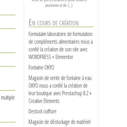
anciennes et de (…)
En cours de création
Formulaim laboratoire de formulation
de compléments alimentaires nous a
confié la création de son site avec
WORDPRESS + Elementor
Spécialiste du poêle à granules – Poêle à
bois – Inserts – cheminée
Fontaine OKYO
Magasin de vente de fontaine à eau
OKYO nous a confié la création de
leur boutique avec Prestashop 8.2 +
 multiple
Creative Elements
Destock coiffure
Magasin de déstockage de matériel
Kubb est un ordinateur français dont le