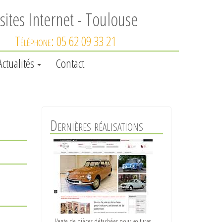
sites Internet - Toulouse
Téléphone: 05 62 09 33 21
Actualités
Contact
Une équipe d’experts totalisant plus de
Dernières réalisations
60 ans d’expérience dans (…)
Vente de pièces détachées pour voitures