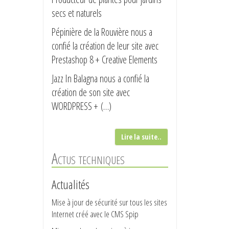
source d’eau purifiée, (…)
secs et naturels
Pépinière de la Rouvière nous a
confié la création de leur site avec
Prestashop 8 + Creative Elements
Jazz In Balagna nous a confié la
création de son site avec
Formulaim est votre partenaire privilégié
WORDPRESS + (…)
pour exceller sur le (…)
Lire la suite..
Actus techniques
Actualités
Mise à jour de sécurité sur tous les sites
Internet créé avec le CMS Spip
Canal sud est une radio locale pour
Toulouse et ses banlieues. (…)