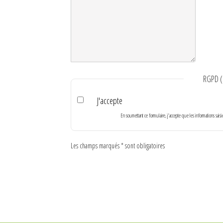
RGPD
(
J'accepte
En soumettant ce formulaire, j’accepte que les informations sais
Les champs marqués * sont obligatoires