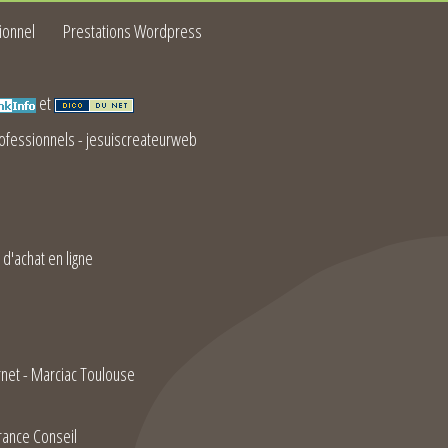
ionnel
Prestations Wordpress
et
fessionnels
-
jesuiscreateurweb
 d'achat en ligne
rnet - Marciac Toulouse
rance Conseil