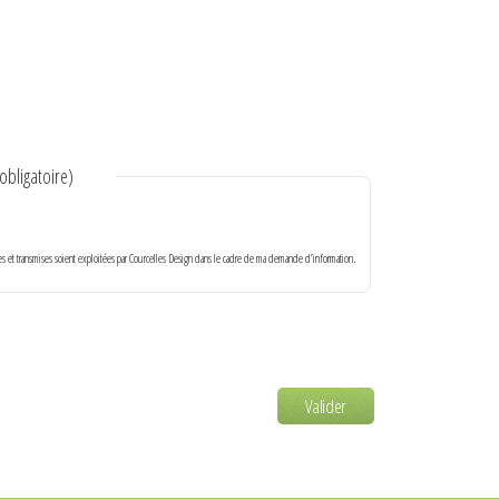
obligatoire)
Conseils de Pro, Conseils et informations
pour plantes (…)
ies et transmises soient exploitées par Courcelles Design dans le cadre de ma demande d’information.
Valider
Un centre d’ophtalmologie à Toulouse,
un plateau technique complet (…)