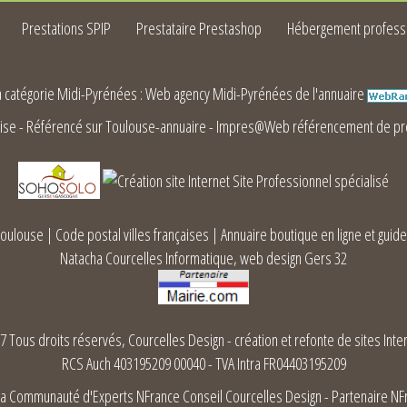
Prestations SPIP
Prestataire Prestashop
Hébergement profess
la catégorie
Midi-Pyrénées
:
Web agency Midi-Pyrénées
de l'annuaire
ise
-
Référencé sur Toulouse-annuaire
-
Impres@Web référencement de pro
Toulouse
|
Code postal villes françaises
|
Annuaire boutique en ligne et guide
Natacha Courcelles Informatique, web design Gers 32
 Tous droits réservés, Courcelles Design - création et refonte de sites Inte
RCS Auch 403195209 00040 - TVA Intra FR04403195209
a Communauté d'Experts NFrance Conseil
Courcelles Design - Partenaire NF