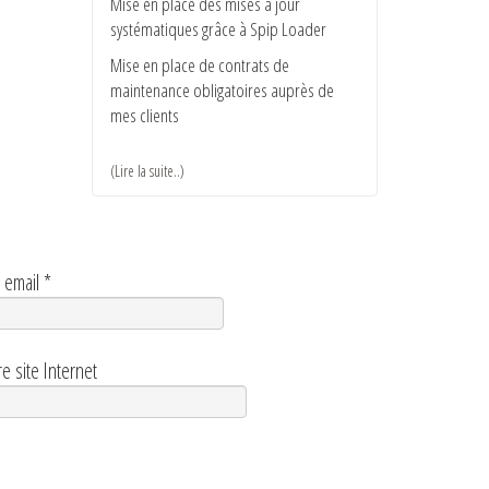
Mise en place des mises à jour
systématiques grâce à Spip Loader
Mise en place de contrats de
maintenance obligatoires auprès de
mes clients
(Lire la suite..)
Le Dr Hénault, Chirurgien Esthétique à
Nîmes spécialisé dans la (…)
 email
*
re site Internet
vivaces méditerranéennes, graminées et
plantes de jardins secs, (…)