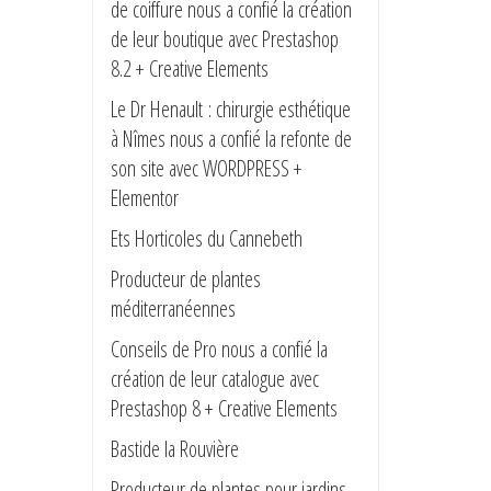
de coiffure nous a confié la création
design exclusif et (…)
de leur boutique avec Prestashop
8.2 + Creative Elements
Le Dr Henault : chirurgie esthétique
à Nîmes nous a confié la refonte de
son site avec WORDPRESS +
Elementor
NADEXCO notre société d’Expertise
Ets Horticoles du Cannebeth
Comptable & Conseil est plus (…)
Producteur de plantes
méditerranéennes
Conseils de Pro nous a confié la
création de leur catalogue avec
Prestashop 8 + Creative Elements
Bastide la Rouvière
Bénéficiez chez vous d’une véritable
Producteur de plantes pour jardins